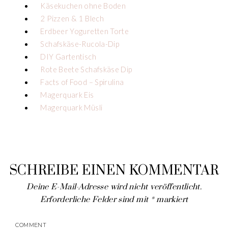
Käsekuchen ohne Boden
2 Pizzen & 1 Blech
Erdbeer Yoguretten Torte
Schafskäse-Rucola-Dip
DIY Gartentisch
Rote Beete Schafskäse Dip
Facts of Food – Spirulina
Magerquark Eis
Magerquark Müsli
SCHREIBE EINEN KOMMENTAR
Deine E-Mail-Adresse wird nicht veröffentlicht.
Erforderliche Felder sind mit
*
markiert