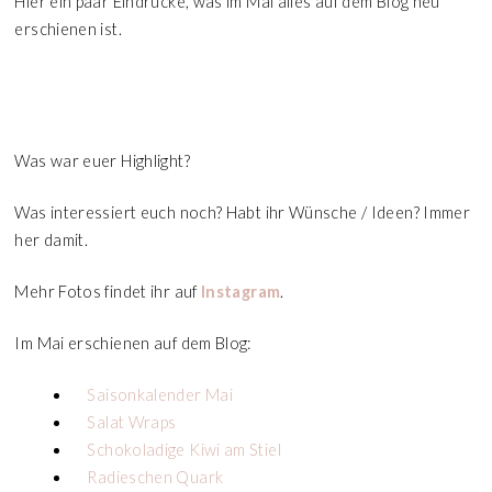
Hier ein paar Eindrücke, was im Mai alles auf dem Blog neu
erschienen ist.
Was war euer Highlight?
Was interessiert euch noch? Habt ihr Wünsche / Ideen? Immer
her damit.
Mehr Fotos findet ihr auf
Instagram
.
Im Mai erschienen auf dem Blog:
Saisonkalender Mai
Salat Wraps
Schokoladige Kiwi am Stiel
Radieschen Quark