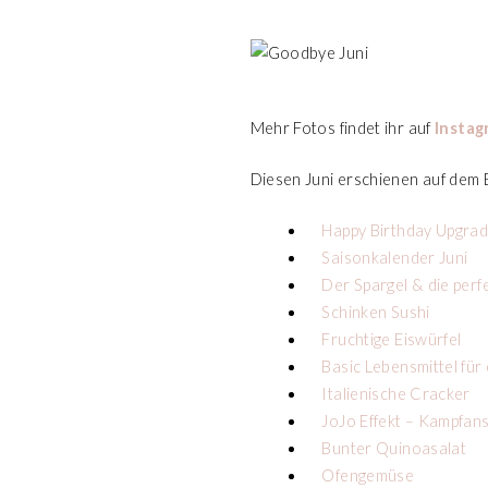
Mehr Fotos findet ihr auf
Instag
Diesen Juni erschienen auf dem 
Happy Birthday Upgra
Saisonkalender Juni
Der Spargel & die perf
Schinken Sushi
Fruchtige Eiswürfel
Basic Lebensmittel für
Italienische Cracker
JoJo Effekt – Kampfan
Bunter Quinoasalat
Ofengemüse