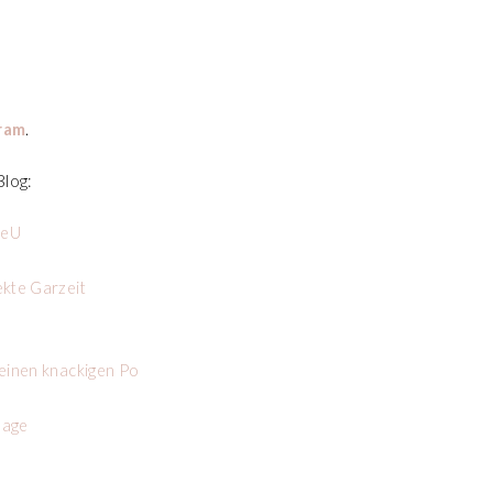
ram
.
Blog:
deU
ekte Garzeit
 einen knackigen Po
sage