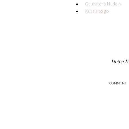
Gebratene Nudeln
Kussis to go
Deine E-