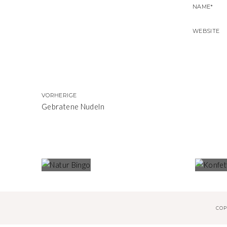
VORHERIGE
Gebratene Nudeln
BEST OF
NATUR BINGO
KO
WEIHNACHTEN
COP