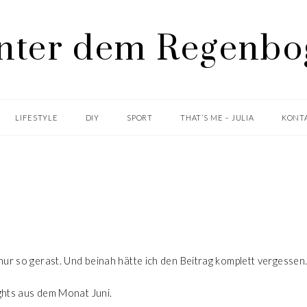
LIFESTYLE
DIY
SPORT
THAT’S ME – JULIA
KONTA
LIFESTYLE
GOODBYE JUNI
ur so gerast. Und beinah hätte ich den Beitrag komplett vergessen
ights aus dem Monat Juni.