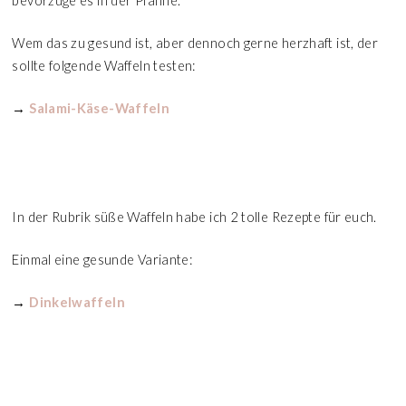
bevorzuge es in der Pfanne.
Wem das zu gesund ist, aber dennoch gerne herzhaft ist, der
sollte folgende Waffeln testen:
→
Salami-Käse-Waffeln
In der Rubrik süße Waffeln habe ich 2 tolle Rezepte für euch.
Einmal eine gesunde Variante:
→
Dinkelwaffeln