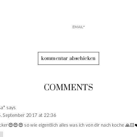
COMMENTS
sa*
says
. September 2017 at 22:36
er😍😍😍 so wie eigentlich alles was ich von dir nach koche 🙏🏻❤
N