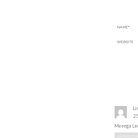
Li
25
Meeega Leck
ANTWORTE