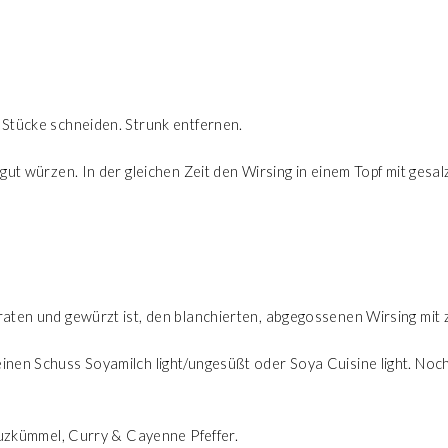
Stücke schneiden. Strunk entfernen.
 gut würzen. In der gleichen Zeit den Wirsing in einem Topf mit ge
aten und gewürzt ist, den blanchierten, abgegossenen Wirsing mit 
nen Schuss Soyamilch light/ungesüßt oder Soya Cuisine light. Noc
euzkümmel, Curry & Cayenne Pfeffer.