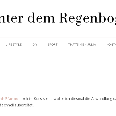
LIFESTYLE
DIY
SPORT
THAT’S ME – JULIA
KONTA
AUFGETISCHT
WIRSING-HACKFLEISCH-PFANNE
hl-Pfanne
hoch im Kurs steht, wollte ich diesmal die Abwandlung 
 schnell zubereitet.