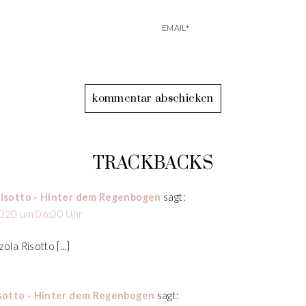
TRACKBACKS
Risotto - Hinter dem Regenbogen
sagt:
020 um 06:00 Uhr
ola Risotto […]
isotto - Hinter dem Regenbogen
sagt: