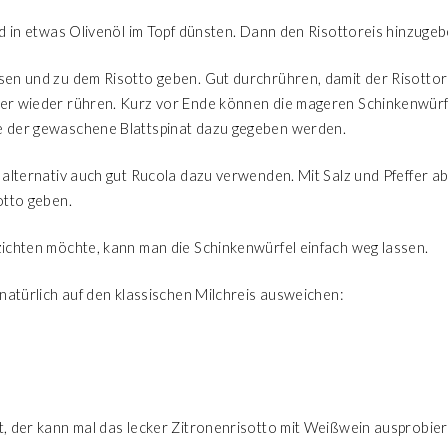
d in etwas Olivenöl im Topf dünsten. Dann den Risottoreis hinzuge
en und zu dem Risotto geben. Gut durchrühren, damit der Risottore
r wieder rühren. Kurz vor Ende können die mageren Schinkenwürfel,
 der gewaschene Blattspinat dazu gegeben werden.
 alternativ auch gut Rucola dazu verwenden. Mit Salz und Pfeffer
otto geben.
ichten möchte, kann man die Schinkenwürfel einfach weg lassen.
natürlich auf den klassischen Milchreis ausweichen:
, der kann mal das lecker Zitronenrisotto mit Weißwein ausprobier