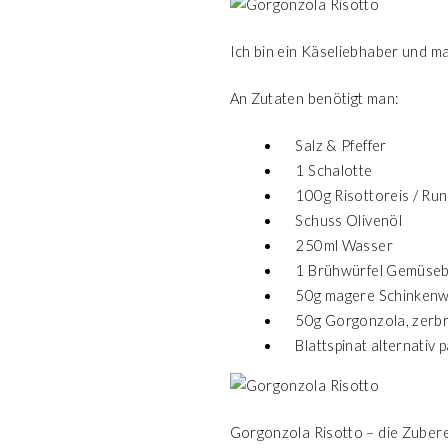
Ich bin ein Käseliebhaber und ma
An Zutaten benötigt man:
Salz & Pfeffer
1 Schalotte
100g Risottoreis / Ru
Schuss Olivenöl
250ml Wasser
1 Brühwürfel Gemüse
50g magere Schinkenwü
50g Gorgonzola, zerbr
Blattspinat alternativ
Gorgonzola Risotto – die Zubere