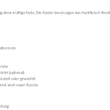
g diese kräftige Note. Die Kinder bevorzugen das Hackfleisch Risot
ndkornreis
brühe
rfel (optional)
öckelt oder gewürfelt
 passt auch super Rucola
itung: