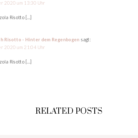
er 2020 um 13:30 Uhr
ola Risotto […]
ch Risotto - Hinter dem Regenbogen
sagt:
er 2020 um 21:04 Uhr
ola Risotto […]
RELATED POSTS