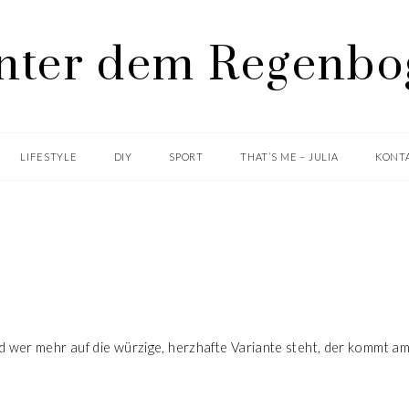
LIFESTYLE
DIY
SPORT
THAT’S ME – JULIA
KONTA
AUFGETISCHT
GORGONZOLA RISOTTO
d wer mehr auf die würzige, herzhafte Variante steht, der kommt a