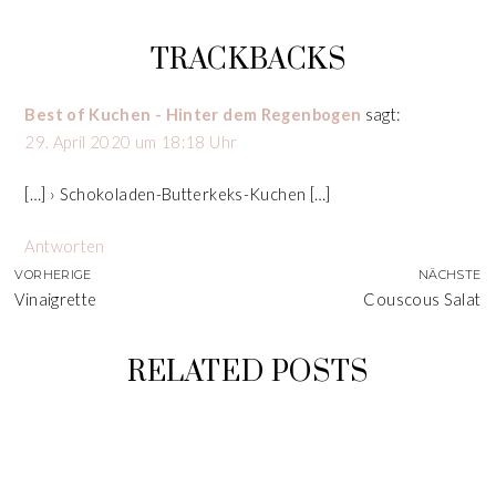
TRACKBACKS
Best of Kuchen - Hinter dem Regenbogen
sagt:
29. April 2020 um 18:18 Uhr
[…] › Schokoladen-Butterkeks-Kuchen […]
Antworten
VORHERIGE
NÄCHSTE
Vinaigrette
Couscous Salat
RELATED POSTS
WEIHNACHTSMÄNNER
SCHOKO MANDELN
SCHOKOCROSSIES
WITWENKÜSSE