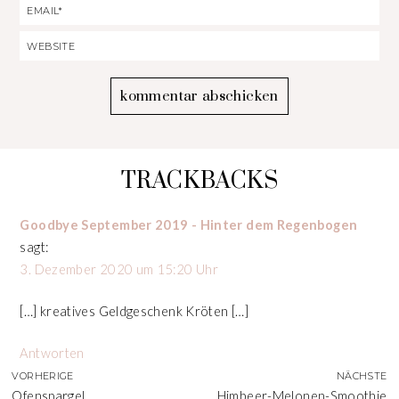
TRACKBACKS
Goodbye September 2019 - Hinter dem Regenbogen
sagt:
3. Dezember 2020 um 15:20 Uhr
[…] kreatives Geldgeschenk Kröten […]
Antworten
VORHERIGE
NÄCHSTE
Ofenspargel
Himbeer-Melonen-Smoothie