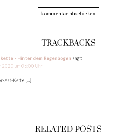
TRACKBACKS
nkette - Hinter dem Regenbogen
sagt:
r 2020 um 06:00 Uhr
r-Ast-Kette […]
RELATED POSTS