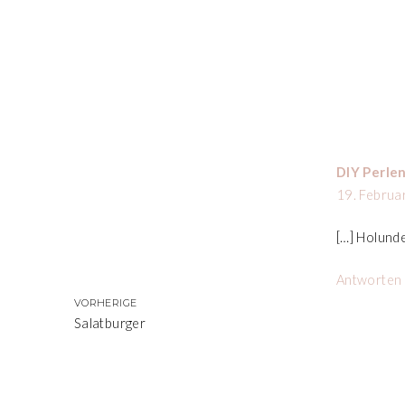
DIY Perle
19. Februa
[…] Holunde
Antworten
VORHERIGE
Salatburger