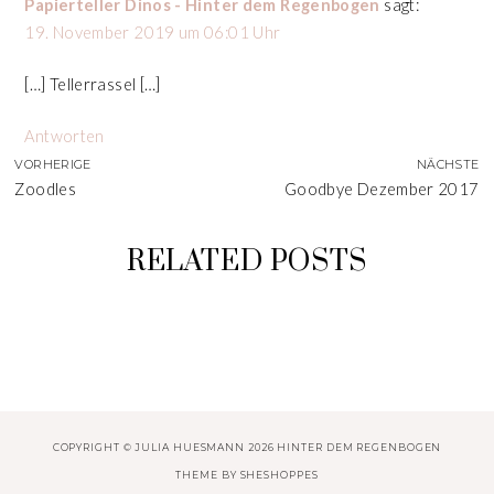
Papierteller Dinos - Hinter dem Regenbogen
sagt:
19. November 2019 um 06:01 Uhr
[…] Tellerrassel […]
Antworten
VORHERIGE
NÄCHSTE
Zoodles
Goodbye Dezember 2017
RELATED POSTS
WICHTEL ZEIT
ABSCHNEID-KALENDER
WEIHNACHTSBAUM AUS
ALS
WICHTEL BAUSTELLE
TANNENZAPFEN
WEIHNACHTSCOUNTDO
WN
COPYRIGHT © JULIA HUESMANN 2026 HINTER DEM REGENBOGEN
THEME BY
SHESHOPPES