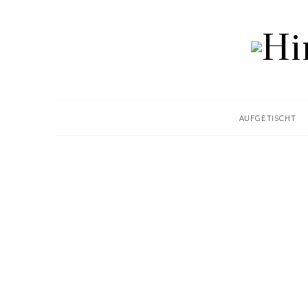
AUFGETISCHT
LIFESTYLE
BEST OF – FRÜHLING